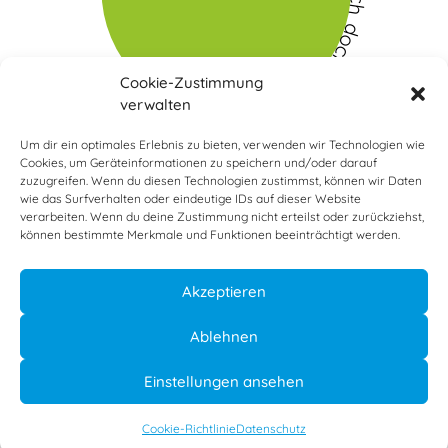
Cookie-Zustimmung
verwalten
Um dir ein optimales Erlebnis zu bieten, verwenden wir Technologien wie
Cookies, um Geräteinformationen zu speichern und/oder darauf
zuzugreifen. Wenn du diesen Technologien zustimmst, können wir Daten
wie das Surfverhalten oder eindeutige IDs auf dieser Website
verarbeiten. Wenn du deine Zustimmung nicht erteilst oder zurückziehst,
13
Bewertungen auf ProvenExpert.com
können bestimmte Merkmale und Funktionen beeinträchtigt werden.
Akzeptieren
Dr.Udo Lampert
Impressum
|
Datenschutz
Ablehnen
Einstellungen ansehen
Cookie-Richtlinie
Datenschutz