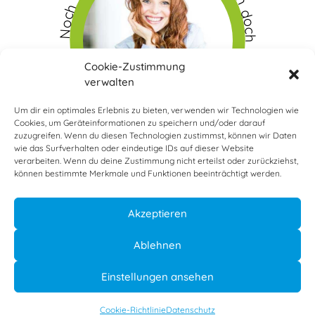
Noch Fragen? Dann melden Sie sich doch bei uns
Cookie-Zustimmung
verwalten
Um dir ein optimales Erlebnis zu bieten, verwenden wir Technologien wie
Cookies, um Geräteinformationen zu speichern und/oder darauf
zuzugreifen. Wenn du diesen Technologien zustimmst, können wir Daten
wie das Surfverhalten oder eindeutige IDs auf dieser Website
verarbeiten. Wenn du deine Zustimmung nicht erteilst oder zurückziehst,
können bestimmte Merkmale und Funktionen beeinträchtigt werden.
13
Bewertungen auf ProvenExpert.com
Akzeptieren
Ablehnen
Dr.Udo Lampert
Einstellungen ansehen
Impressum
|
Datenschutz
Cookie-Richtlinie
Datenschutz